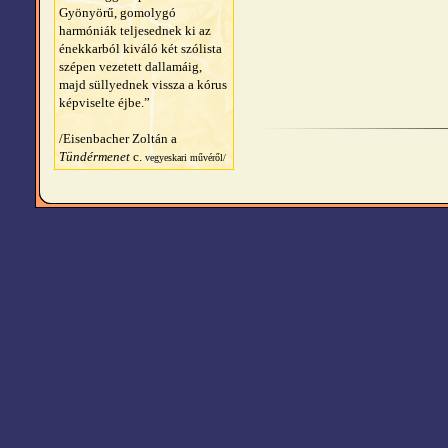
Gyönyörű, gomolygó
harmóniák teljesednek ki az
énekkarból kiváló két szólista
szépen vezetett dallamáig,
majd süllyednek vissza a kórus
képviselte éjbe.”
/Eisenbacher Zoltán a
Tündérmenet
c.
vegyeskari művéről/