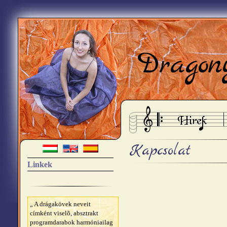
Dragon
Kapcsolat
Linkek
„ A drágakövek neveit
címként viselõ, absztrakt
programdarabok harmóniailag