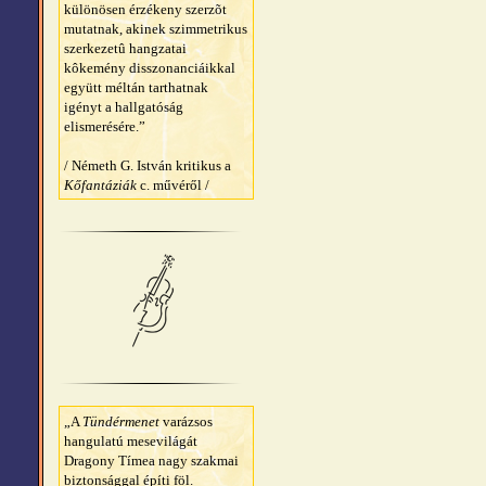
különösen érzékeny szerzõt
mutatnak, akinek szimmetrikus
szerkezetû hangzatai
kôkemény disszonanciáikkal
együtt méltán tarthatnak
igényt a hallgatóság
elismerésére.”
/ Németh G. István kritikus a
Kőfantáziák
c. művéről /
„A
Tündérmenet
varázsos
hangulatú mesevilágát
Dragony Tímea nagy szakmai
biztonsággal építi föl.