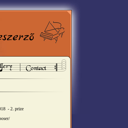
eszerző
018 - 2. prize
poser/