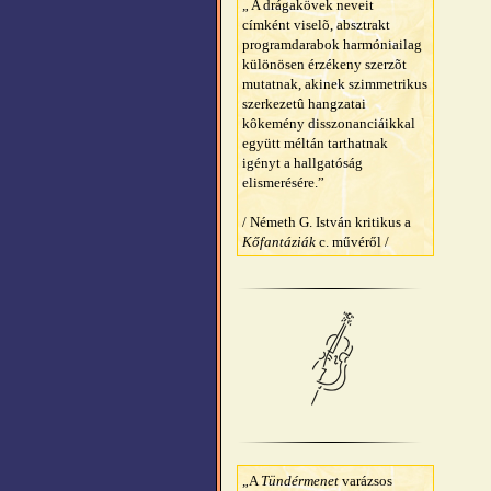
„ A drágakövek neveit
címként viselõ, absztrakt
programdarabok harmóniailag
különösen érzékeny szerzõt
mutatnak, akinek szimmetrikus
szerkezetû hangzatai
kôkemény disszonanciáikkal
együtt méltán tarthatnak
igényt a hallgatóság
elismerésére.”
/ Németh G. István kritikus a
Kőfantáziák
c. művéről /
„A
Tündérmenet
varázsos